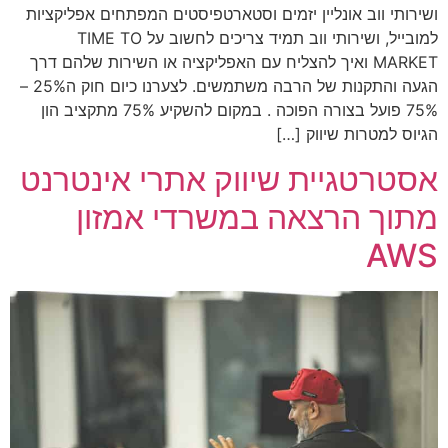
ושירותי ווב אונליין יזמים וסטארטפיסטים המפתחים אפליקציות
למובייל, ושירותי ווב תמיד צריכים לחשוב על TIME TO
MARKET ואיך להצליח עם האפליקציה או השירות שלהם דרך
הגעה והתקנות של הרבה משתמשים. לצערנו כיום חוק ה25% –
75% פועל בצורה הפוכה . במקום להשקיע 75% מתקציב הון
הגיוס למטרות שיווק […]
אסטרטגיית שיווק אתרי אינטרנט
מתוך הרצאה במשרדי אמזון
AWS