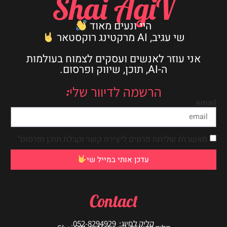
Shai AgiV
היי ונעים מאוד
שי עגיב, AI מרקטינג רוקסטאר
אני עוזר לאנשים ועסקים לצמוח בעולמות
ה-AI, תוכן, שיווק ופרסום.
הרשמה לדיוור שלי:
email
מאשר\ת שליחת פרטים ליצירת קשר וקבלת תוכן ופרסום"
עדכן אותי במייל שי
Contact
קליק לחיוג: 052-8294929