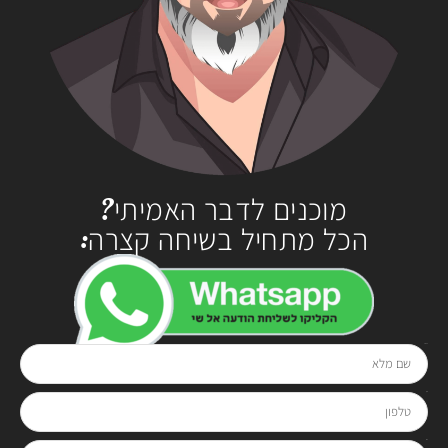
מוכנים לדבר האמיתי?
הכל מתחיל בשיחה קצרה:
שם מלא
בטלפון
0528-294929
או בטופס:
טלפון
אימייל