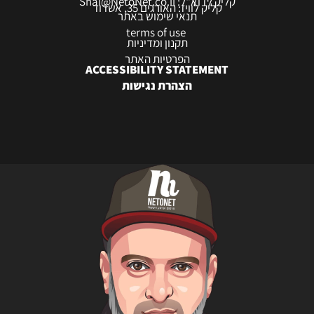
קליק לדוא"ל: Shai@NetoNet.co.il
קליק לוויז: האורגים 35, אשדוד
תנאי שימוש באתר
terms of use
תקנון ומדיניות
הפרטיות האתר
ACCESSIBILITY STATEMENT
הצהרת נגישות