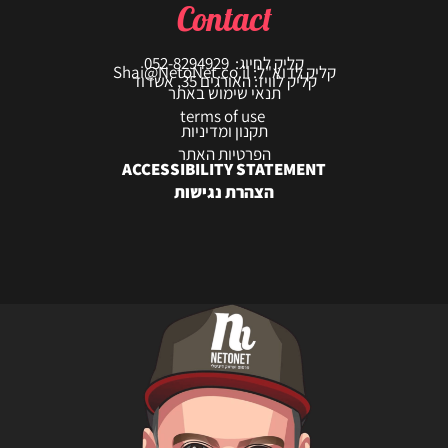
Contact
קליק לחיוג: 052-8294929
קליק לדוא"ל: Shai@NetoNet.co.il
קליק לוויז: האורגים 35, אשדוד
תנאי שימוש באתר
terms of use
תקנון ומדיניות
הפרטיות האתר
ACCESSIBILITY STATEMENT
הצהרת נגישות