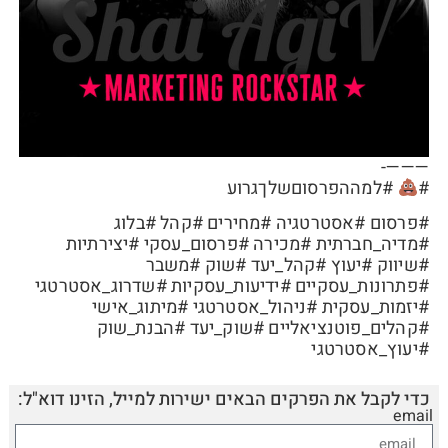
———-
#
#למההפרסוםשלךגרוע
#פרסום #אסטרטגיה #מחירים #קהל #בלוג
#מדיה_חברתית #מכירה #פרסום_עסקי #יצירתיות
#שיווק #יעוץ #קהל_יעד #שוק #משבר
#פתרונות_עסקיים #ידיעות_עסקיות #שדרוג_אסטרטגי
#יזמות_עסקית #ניהול_אסטרטגי #מיתוג_אישי
#קהלים_פוטנציאליים #שוק_יעד #הבנת_שוק
#יעוץ_אסטרטגי
כדי לקבל את הפרקים הבאים ישירות למייל, הזינו דוא"ל:
email