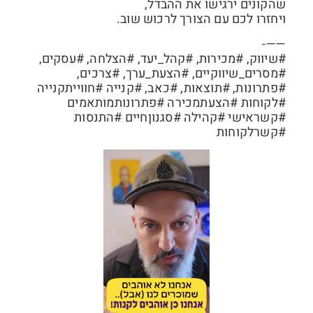
שהקונים ירגישו את ההבדל,
ויחזרו לכם עם הצורך לרכוש שוב.
——-
#שיווק, #מכירות, #קהל_יעד, #הצלחה, #עסקים,
#מסרים_שיווקיים, #הצעת_ערך, #צרכים,
#פתרונות, #תוצאות, #כאב, #קנייה #חווייתקנייה
#לקוחות #הצעתמכירה #פתרונותמותאמים
#קשראישי #קהילה #סגנוןחיים #התנסות
#קשרלקוחות