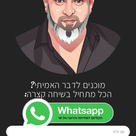
מוכנים לדבר האמיתי?
הכל מתחיל בשיחה קצרה:
שם מלא
בטלפון
0528-294929
או בטופס: