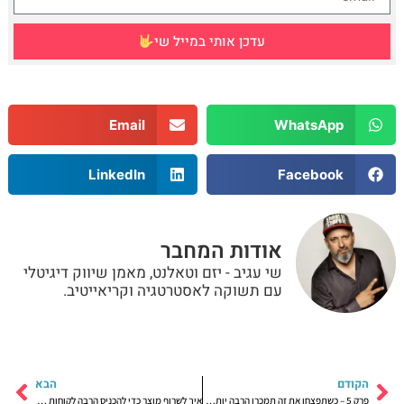
עדכן אותי במייל שי
Email
WhatsApp
LinkedIn
Facebook
אודות המחבר
שי עגיב - יזם וטאלנט, מאמן שיווק דיגיטלי
עם תשוקה לאסטרטגיה וקריאייטיב.
הקודם
הבא
פרק 5 – כשתפצחו את זה תמכרו הרבה יותר, במחירים גבוהים יותר אפילו אם אתם מוכרים סתם "סחורה" ללא שום מיתוג ובידול ייחודי..
איך לשרוף מוצר כדי להכניס הרבה לקוחות חדשים ומהר!