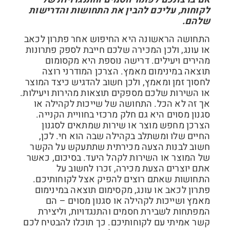
לקוחות, עליכם להבין את התחושות והדרישות
שלהם.
התחושה הראשונה היא החיפוש אחר פתרון לכאב
או עונג, ולכן המכירה שלכם חייבת לספק פתרונות
מהירים ויעילים. דרישה נוספת היא מקסומום
תוצאה במינימום מאמץ. הצרכן המודרני רוצה
לחסוך זמן ומאמץ, ולכן חשוב להדגיש כיצד המוצר
או השירות שלכם מספקים תוצאות מהירות ויעילות.
אך זה לא הכל. התחושה של שייכות לקהילה או
סגנון מסוים היא גם חלק מרכזי בחוויית הקנייה.
הצרכן מחפש מוצר או שירות שמתאים לסגנון
החיים שלו ומשתלב בקהילה שבה הוא חי. לכן,
חשוב לבנות הצעה מכירתית שתתעקש על הקשר
של המוצר או השירות לקהל היעד. בסיכום, כאשר
אתם יוצרים הצעת מכירה, זכרו לחשוב על
התחושות שאתם רוצים להפיק אצל לקוחותיכם.
פתרון לכאב או עונג, מקסימום תוצאה במינימום
מאמץ ושייכות לקהילה או סגנון מסוים – הם
המפתחות לשבירת חסמים והתנגדויות, וליצירת
קשר אמיתי עם לקוחותיכם. כך תוכלו להבטיח לכם