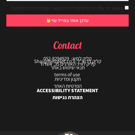
מאשר\ת שליחת פרטים ליצירת קשר וקבלת תוכן ופרסום"
עדכן אותי במייל שי
Contact
קליק לחיוג: 052-8294929
קליק לדוא"ל: Shai@NetoNet.co.il
קליק לוויז: האורגים 35, אשדוד
תנאי שימוש באתר
terms of use
תקנון ומדיניות
הפרטיות האתר
ACCESSIBILITY STATEMENT
הצהרת נגישות