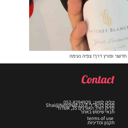
דשני ופורץ דרך! צפיה נעימה
Contact
קליק לחיוג: 052-8294929
קליק לדוא"ל: Shai@NetoNet.co.il
קליק לוויז: האורגים 35, אשדוד
תנאי שימוש באתר
terms of use
תקנון ומדיניות