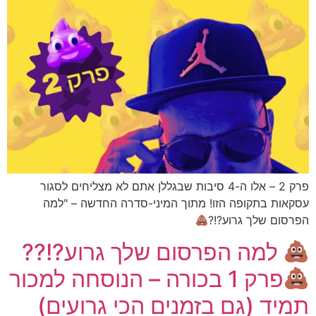
פרק 2 – אלו ה-4 סיבות שבגללן אתם לא מצליחים לסגור
עסקאות בתקופה הזו! מתוך המיני-סדרה החדשה – "למה
הפרסום שלך גרוע?!?
למה הפרסום שלך גרוע?!??
פרק 1 בכורה – הנוסחה למכור
תמיד (גם בזמנים הכי גרועים)