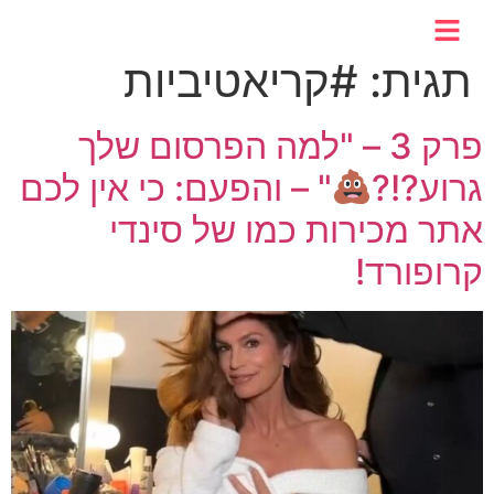
לתוכן
תגית:
#קריאטיביות
פרק 3 – "למה הפרסום שלך
גרוע?!?
" – והפעם: כי אין לכם
אתר מכירות כמו של סינדי
קרופורד!