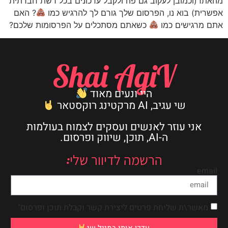
מהאתר(וכמובן לעקוב גם פה ולקבל עדכונים בכל רשת חברתית
אפשרית) בוא נו, הפרסום שלך גורם לך להרגיש כמו
? האם
אתם מרגישים כמו
כשאתם מסתכלים על הפרסומות שלכם?
Shai AgiV
היי ונעים מאוד
שי עגיב, AI מרקטינג רוקסטאר
אני עוזר לאנשים ועסקים לצמוח בעולמות
ה-AI, תוכן, שיווק ופרסום.
הרשמה לדיוור שלי:
email
מאשר\ת שליחת פרטים ליצירת קשר וקבלת תוכן ופרסום"