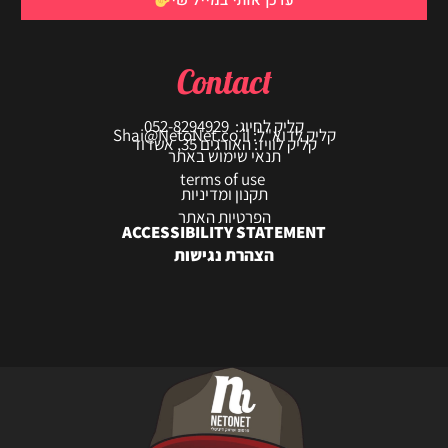
עדכן אותי במייל שי
Contact
קליק לחיוג: 052-8294929
קליק לדוא"ל: Shai@NetoNet.co.il
קליק לוויז: האורגים 35, אשדוד
תנאי שימוש באתר
terms of use
תקנון ומדיניות
הפרטיות האתר
ACCESSIBILITY STATEMENT
הצהרת נגישות