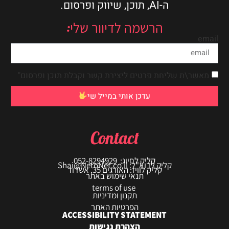
ה-AI, תוכן, שיווק ופרסום.
הרשמה לדיוור שלי:
email
מאשר\ת שליחת פרטים ליצירת קשר וקבלת תוכן ופרסום"
עדכן אותי במייל שי
Contact
קליק לחיוג: 052-8294929
קליק לדוא"ל: Shai@NetoNet.co.il
קליק לוויז: האורגים 35, אשדוד
תנאי שימוש באתר
terms of use
תקנון ומדיניות
הפרטיות האתר
ACCESSIBILITY STATEMENT
הצהרת נגישות