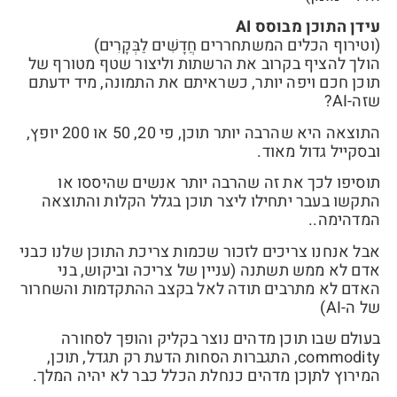
עידן התוכן מבוסס AI
(וטירוף הכלים המשתחררים חֲדָשִׁים לַבְּקָרִים)
הולך להציף בקרוב את הרשתות וליצור שטף מטורף של
תוכן חכם ויפה יותר, כשראיתם את התמונה, מיד ידעתם
שזה-AI?
התוצאה היא שהרבה יותר תוכן, פי 20, 50 או 200 יופץ,
ובסקייל גדול מאוד.
תוסיפו לכך את זה שהרבה יותר אנשים שהיססו או
התקשו בעבר יתחילו ליצר תוכן בגלל הקלות והתוצאה
המדהימה..
אבל אנחנו צריכים לזכור שכמות צריכת התוכן שלנו כבני
אדם לא ממש תשתנה (עניין של צריכה וביקוש, בני
האדם לא מתרבים תודה לאל בקצב ההתקדמות והשחרור
של ה-AI)
בעולם שבו תוכן מדהים נוצר בקליק והופך לסחורה
commodity, התגברות הסחות הדעת רק תגדל, תוכן,
המירוץ לתןכן מדהים כנחלת הכלל כבר לא יהיה המלך.