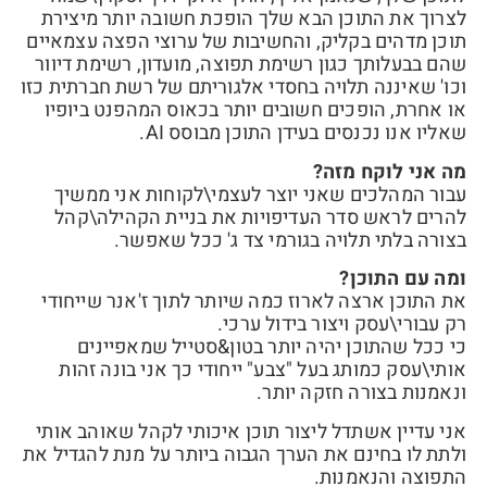
לצרוך את התוכן הבא שלך הופכת חשובה יותר מיצירת
תוכן מדהים בקליק, והחשיבות של ערוצי הפצה עצמאיים
שהם בבעלותך כגון רשימת תפוצה, מועדון, רשימת דיוור
וכו' שאיננה תלויה בחסדי אלגוריתם של רשת חברתית כזו
או אחרת, הופכים חשובים יותר בכאוס המהפנט ביופיו
שאליו אנו נכנסים בעידן התוכן מבוסס AI.
מה אני לוקח מזה?
עבור המהלכים שאני יוצר לעצמי\לקוחות אני ממשיך
להרים לראש סדר העדיפויות את בניית הקהילה\קהל
בצורה בלתי תלויה בגורמי צד ג' ככל שאפשר.
ומה עם התוכן?
את התוכן ארצה לארוז כמה שיותר לתוך ז'אנר שייחודי
רק עבורי\עסק ויצור בידול ערכי.
כי ככל שהתוכן יהיה יותר בטון&סטייל שמאפיינים
אותי\עסק כמותג בעל "צבע" ייחודי כך אני בונה זהות
ונאמנות בצורה חזקה יותר.
אני עדיין אשתדל ליצור תוכן איכותי לקהל שאוהב אותי
ולתת לו בחינם את הערך הגבוה ביותר על מנת להגדיל את
התפוצה והנאמנות.