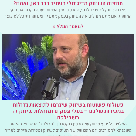
תחזיות השיווק הדיגיטלי העתיד כבר כאן, ואתם?
עולם השיווק לא עוצר לרגע, הוא טס! איך השיווק ישנה בקרוב את חוקי
המשחק אם אתם מנהלים את השיווק בעסק אתם יודעים שהדיגיטל לא עוצר
למאמר המלא »
פעולות פשוטות בשיווק שיגרמו לתוצאות גדולות
במכירות שלכם – בעלי עסקים ומנהלות שיווק זה
בשבילכם
המלצה על יועץ שיווק של מרטין בוקסדורף "הבולדוג" תותח על באיתור
משכנתא למסורבים וגם מהם שלושת הטיפים לשיווק ומכירות ​חזקים למרות