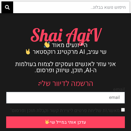
Shai AgiV
היי ונעים מאוד
שי עגיב, AI מרקטינג רוקסטאר
אני עוזר לאנשים ועסקים לצמוח בעולמות
ה-AI, תוכן, שיווק ופרסום.
הרשמה לדיוור שלי:
email
מאשר\ת שליחת פרטים ליצירת קשר וקבלת תוכן ופרסום"
עדכן אותי במייל שי