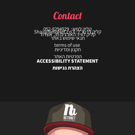
Contact
קליק לחיוג: 052-8294929
קליק לדוא"ל: Shai@NetoNet.co.il
קליק לוויז: האורגים 35, אשדוד
תנאי שימוש באתר
terms of use
תקנון ומדיניות
הפרטיות האתר
ACCESSIBILITY STATEMENT
הצהרת נגישות