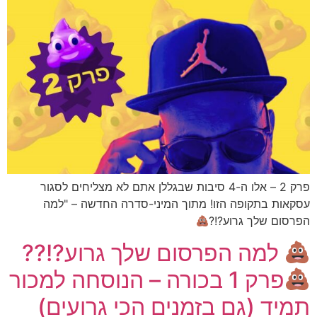
פרק 2 – אלו ה-4 סיבות שבגללן אתם לא מצליחים לסגור
עסקאות בתקופה הזו! מתוך המיני-סדרה החדשה – "למה
הפרסום שלך גרוע?!?
למה הפרסום שלך גרוע?!??
פרק 1 בכורה – הנוסחה למכור
תמיד (גם בזמנים הכי גרועים)