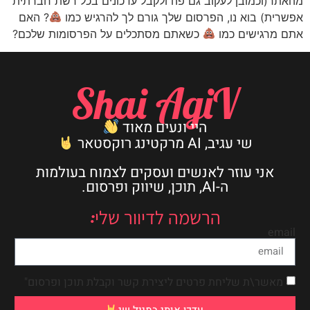
מהאתר(וכמובן לעקוב גם פה ולקבל עדכונים בכל רשת חברתית
אפשרית) בוא נו, הפרסום שלך גורם לך להרגיש כמו
? האם
אתם מרגישים כמו
כשאתם מסתכלים על הפרסומות שלכם?
Shai AgiV
היי ונעים מאוד
שי עגיב, AI מרקטינג רוקסטאר
אני עוזר לאנשים ועסקים לצמוח בעולמות
ה-AI, תוכן, שיווק ופרסום.
הרשמה לדיוור שלי:
email
מאשר\ת שליחת פרטים ליצירת קשר וקבלת תוכן ופרסום"