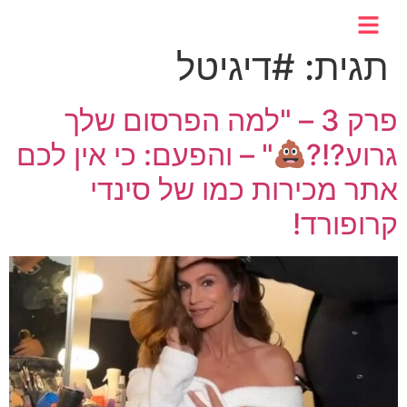
לתוכן
תגית:
#דיגיטל
פרק 3 – "למה הפרסום שלך
גרוע?!?
" – והפעם: כי אין לכם
אתר מכירות כמו של סינדי
קרופורד!