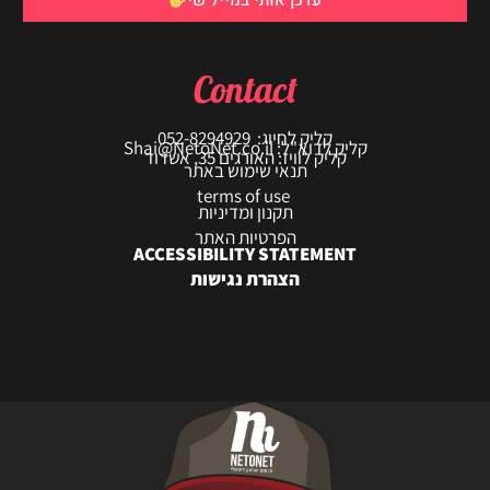
עדכן אותי במייל שי
Contact
קליק לחיוג: 052-8294929
קליק לדוא"ל: Shai@NetoNet.co.il
קליק לוויז: האורגים 35, אשדוד
תנאי שימוש באתר
terms of use
תקנון ומדיניות
הפרטיות האתר
ACCESSIBILITY STATEMENT
הצהרת נגישות