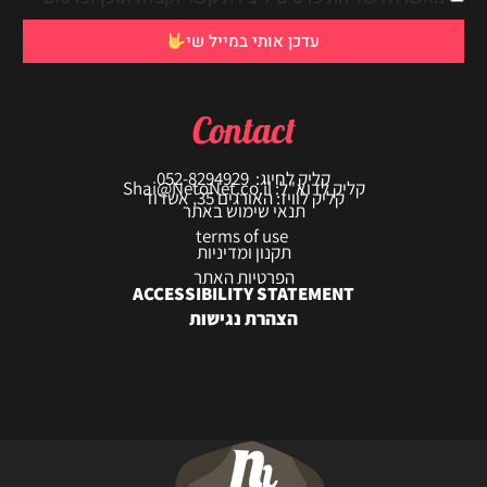
עדכן אותי במייל שי
Contact
קליק לחיוג: 052-8294929
קליק לדוא"ל: Shai@NetoNet.co.il
קליק לוויז: האורגים 35, אשדוד
תנאי שימוש באתר
terms of use
תקנון ומדיניות
הפרטיות האתר
ACCESSIBILITY STATEMENT
הצהרת נגישות