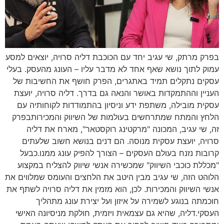
בפרק מרתק, שי עגיב יחד עם הכוכבת דליה סרויה, יוצאים למסע
עמוק לתוך נושא שאף אחד לא מדבר עליו – העונג מהעסק. בעלי
עסקים נתקלים תמיד באתגרים, הפרק חושף את החשיבות של
העניין וההתמקדות באושר והנאה גם בדרך. דליה סרויה, יועצת
עסקית מובילה, משתפת ידע וניסיון בהתמודדות לקוחותיה עם
הלחץ והמתח שמתרחשים בעולמות של השיווק והמכירותבפרק
זה, שי עגיב, המכונה "מרקטינג רוקסטאר", מארח את דליה
סרויה, יועצת עסקית מנוסה. הם דנים בנושא חשוב שלעתים
קרובות נזנח בעולם העסקים – הצורך להפיק עונג ממנו.כבעל
"מכללת כוכבי השיווק" שמכשירה אנשי שיווק להצליח במקצוע
הלוהט הזה, שי עגיב מבין היטב את הלחצים והעומס שמלווים את
אנשי השיווק והמכירות. לכן, הוא מזמין את דליה סרויה לשתף את
חוכמתה בנוגע לשמירה על איזון ועל יצירת עונג מתהליך
העסקי.דליה, שהיא גם עצמאית ויזמית, חולקת מניסיונה האישי