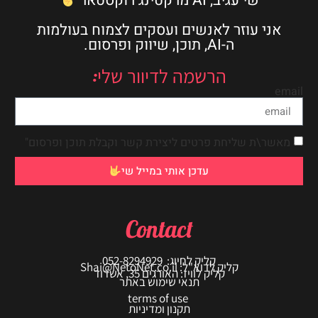
שי עגיב, AI מרקטינג רוקסטאר
אני עוזר לאנשים ועסקים לצמוח בעולמות
ה-AI, תוכן, שיווק ופרסום.
הרשמה לדיוור שלי:
email
מאשר\ת שליחת פרטים ליצירת קשר וקבלת תוכן ופרסום"
עדכן אותי במייל שי
Contact
קליק לחיוג: 052-8294929
קליק לדוא"ל: Shai@NetoNet.co.il
קליק לוויז: האורגים 35, אשדוד
תנאי שימוש באתר
terms of use
תקנון ומדיניות