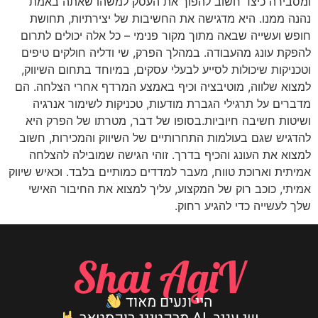
ומסבירה כיצד חשוב להפוך את העסק למשהו שאתה באמת
נהנה ממנו. היא מדגישה את החשיבות של יצירתיות, תחושת
חופש ועשייה שבאה מתוך מקור פנימי – כל אלה יכולים לתרום
להפקת עונג מהעבודה. במהלך הפרק, שי ודליה חולקים טיפים
וטכניקות שיכולות לסייע לבעלי עסקים, במיוחד בתחום השיווק,
למצוא שלווה, מוטיבציה וכיף באמצע המרדף אחרי הצלחה. הם
מדברים על תרגילי הגברת מודעות, טכניקות לשימור אנרגיה
ושיטות חשיבה חיוביות.בסופו של דבר, מטרתו של הפרק היא
להדגיש שגם בעולמות התחרותיים של השיווק והמכירות, חשוב
למצוא את העונג והכיף בדרך. זוהי הגישה שמובילה להצלחה
אמיתית וארוכת טווח, מעבר למדדים כמותיים בלבד. וכאיש שיווק
אמיתי, כוכב רוק של המקצוע, עליך למצוא את החיבור האישי
שלך לעשייה כדי להגיע רחוק.
Shai AgiV
היי ונעים מאוד