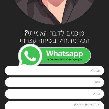
מוכנים לדבר האמיתי?
הכל מתחיל בשיחה קצרה:
שם מלא
בטלפון
0528-294929
או בטופס:
טלפון
אימייל
בריף קצר אודות העסק