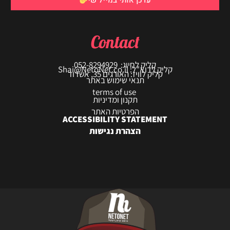
עדכן אותי במייל שי
Contact
קליק לחיוג: 052-8294929
קליק לדוא"ל: Shai@NetoNet.co.il
קליק לוויז: האורגים 35, אשדוד
תנאי שימוש באתר
terms of use
תקנון ומדיניות
הפרטיות האתר
ACCESSIBILITY STATEMENT
הצהרת נגישות