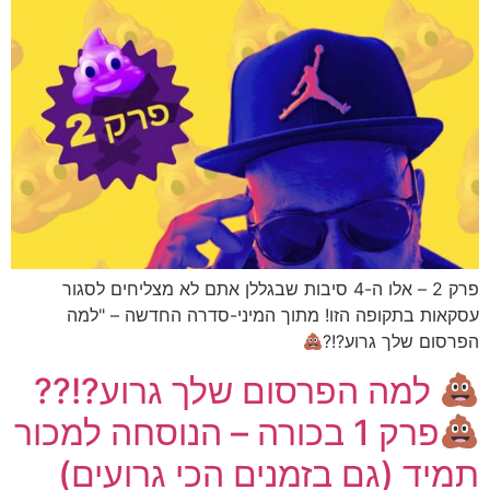
פרק 2 – אלו ה-4 סיבות שבגללן אתם לא מצליחים לסגור
עסקאות בתקופה הזו! מתוך המיני-סדרה החדשה – "למה
הפרסום שלך גרוע?!?
למה הפרסום שלך גרוע?!??
פרק 1 בכורה – הנוסחה למכור
תמיד (גם בזמנים הכי גרועים)