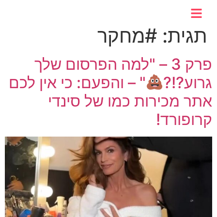
לתוכן
תגית:
#מחקר
פרק 3 – "למה הפרסום שלך
גרוע?!?
" – והפעם: כי אין לכם
אתר מכירות כמו של סינדי
קרופורד!