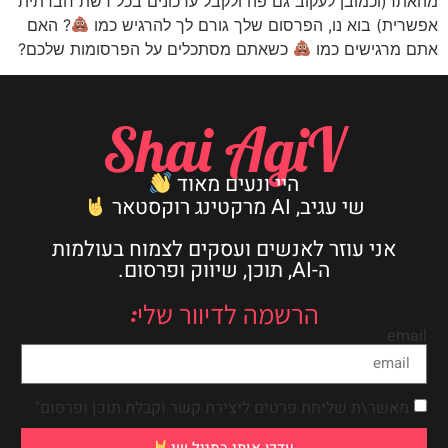
מהאתר(וכמובן לעקוב גם פה ולקבל עדכונים בכל רשת חברתית
אפשרית) בוא נו, הפרסום שלך גורם לך להרגיש כמו
? האם
אתם מרגישים כמו
כשאתם מסתכלים על הפרסומות שלכם?
Shai AgiV
היי ונעים מאוד
שי עגיב, AI מרקטינג רוקסטאר
אני עוזר לאנשים ועסקים לצמוח בעולמות
ה-AI, תוכן, שיווק ופרסום.
הרשמה לדיוור שלי:
email
מאשר\ת שליחת פרטים ליצירת קשר וקבלת תוכן ופרסום"