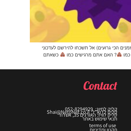
כור תמיד (גם בזמנים הכי גרועים) אל תשכחו להירשם לעדכוני
 כמו
? האם אתם מרגישים כמו
כשאתם
Contact
קליק לחיוג: 052-8294929
קליק לדוא"ל: Shai@NetoNet.co.il
קליק לוויז: האורגים 35, אשדוד
תנאי שימוש באתר
terms of use
תקנון ומדיניות