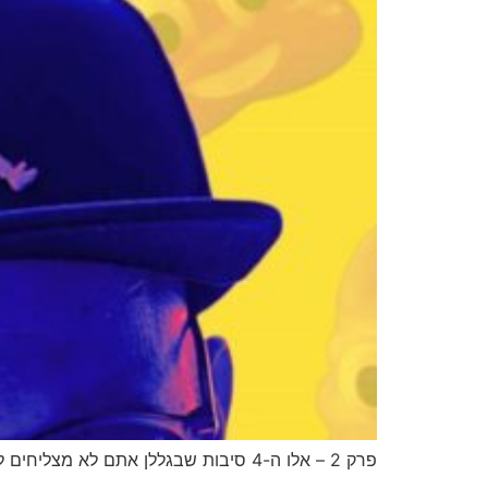
פרק 2 – אלו ה-4 סיבות שבגללן אתם לא מצליחים לסגור עסקאות בתקופה הזו! מתוך המיני-סדרה החדשה – "למה הפרסום שלך גרוע?!?