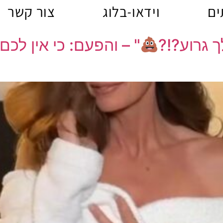
ים
וידאו-בלוג
צור קשר
" – והפעם: כי אין לכ