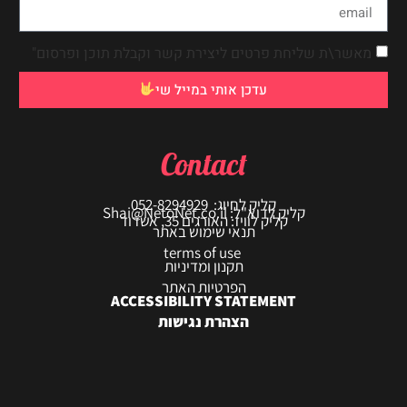
מאשר\ת שליחת פרטים ליצירת קשר וקבלת תוכן ופרסום"
עדכן אותי במייל שי
Contact
קליק לחיוג: 052-8294929
קליק לדוא"ל: Shai@NetoNet.co.il
קליק לוויז: האורגים 35, אשדוד
תנאי שימוש באתר
terms of use
תקנון ומדיניות
הפרטיות האתר
ACCESSIBILITY STATEMENT
הצהרת נגישות