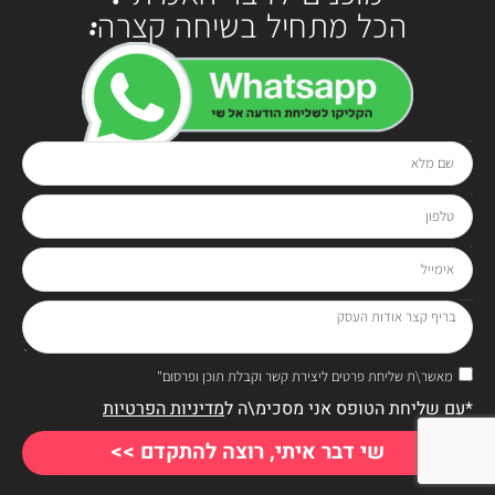
הכל מתחיל בשיחה קצרה:
שם מלא
בטלפון
0528-294929
או בטופס:
טלפון
אימייל
בריף קצר אודות העסק
מאשר\ת שליחת פרטים ליצירת קשר וקבלת תוכן ופרסום"
*עם שליחת הטופס אני מסכימ\ה ל
מדיניות הפרטיות
שי דבר איתי, רוצה להתקדם >>