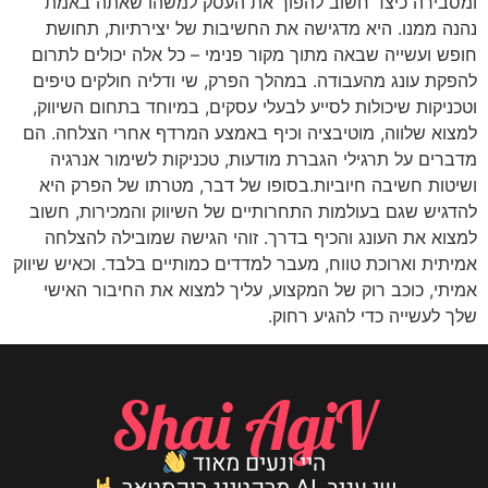
ומסבירה כיצד חשוב להפוך את העסק למשהו שאתה באמת
נהנה ממנו. היא מדגישה את החשיבות של יצירתיות, תחושת
חופש ועשייה שבאה מתוך מקור פנימי – כל אלה יכולים לתרום
להפקת עונג מהעבודה. במהלך הפרק, שי ודליה חולקים טיפים
וטכניקות שיכולות לסייע לבעלי עסקים, במיוחד בתחום השיווק,
למצוא שלווה, מוטיבציה וכיף באמצע המרדף אחרי הצלחה. הם
מדברים על תרגילי הגברת מודעות, טכניקות לשימור אנרגיה
ושיטות חשיבה חיוביות.בסופו של דבר, מטרתו של הפרק היא
להדגיש שגם בעולמות התחרותיים של השיווק והמכירות, חשוב
למצוא את העונג והכיף בדרך. זוהי הגישה שמובילה להצלחה
אמיתית וארוכת טווח, מעבר למדדים כמותיים בלבד. וכאיש שיווק
אמיתי, כוכב רוק של המקצוע, עליך למצוא את החיבור האישי
שלך לעשייה כדי להגיע רחוק.
Shai AgiV
היי ונעים מאוד