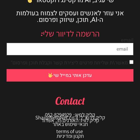
שי עגיב, AI מרקטינג רוקסטאר
אני עוזר לאנשים ועסקים לצמוח בעולמות
ה-AI, תוכן, שיווק ופרסום.
הרשמה לדיוור שלי:
email
מאשר\ת שליחת פרטים ליצירת קשר וקבלת תוכן ופרסום"
עדכן אותי במייל שי
Contact
קליק לחיוג: 052-8294929
קליק לדוא"ל: Shai@NetoNet.co.il
קליק לוויז: האורגים 35, אשדוד
תנאי שימוש באתר
terms of use
תקנון ומדיניות