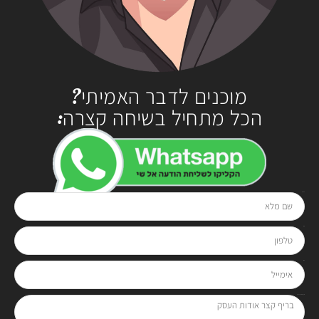
מוכנים לדבר האמיתי?
הכל מתחיל בשיחה קצרה:
שם מלא
בטלפון
0528-294929
או בטופס:
טלפון
אימייל
בריף קצר אודות העסק