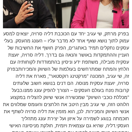
בפרק מרתק, שי עגיב יחד עם הכוכבת דליה סרויה, יוצאים למסע
עמוק לתוך נושא שאף אחד לא מדבר עליו – העונג מהעסק. בעלי
עסקים נתקלים תמיד באתגרים, הפרק חושף את החשיבות של
העניין וההתמקדות באושר והנאה גם בדרך. דליה סרויה, יועצת
עסקית מובילה, משתפת ידע וניסיון בהתמודדות לקוחותיה עם
הלחץ והמתח שמתרחשים בעולמות של השיווק והמכירותבפרק
זה, שי עגיב, המכונה "מרקטינג רוקסטאר", מארח את דליה
סרויה, יועצת עסקית מנוסה. הם דנים בנושא חשוב שלעתים
קרובות נזנח בעולם העסקים – הצורך להפיק עונג ממנו.כבעל
"מכללת כוכבי השיווק" שמכשירה אנשי שיווק להצליח במקצוע
הלוהט הזה, שי עגיב מבין היטב את הלחצים והעומס שמלווים את
אנשי השיווק והמכירות. לכן, הוא מזמין את דליה סרויה לשתף את
חוכמתה בנוגע לשמירה על איזון ועל יצירת עונג מתהליך
העסקי.דליה, שהיא גם עצמאית ויזמית, חולקת מניסיונה האישי