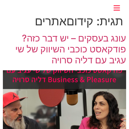
לתוכן
תגית:
קידוםאתרים
עונג בעסקים – יש דבר כזה?
פודקאסט כוכבי השיווק של שי
עגיב עם דליה סרויה