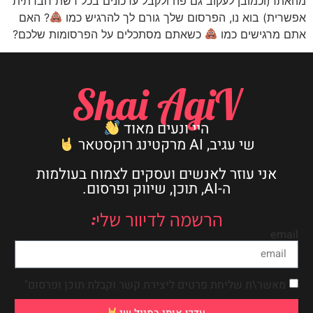
מהאתר(וכמובן לעקוב גם פה ולקבל עדכונים בכל רשת חברתית
אפשרית) בוא נו, הפרסום שלך גורם לך להרגיש כמו
? האם
אתם מרגישים כמו
כשאתם מסתכלים על הפרסומות שלכם?
Shai AgiV
היי ונעים מאוד
שי עגיב, AI מרקטינג רוקסטאר
אני עוזר לאנשים ועסקים לצמוח בעולמות
ה-AI, תוכן, שיווק ופרסום.
הרשמה לדיוור שלי:
email
מאשר\ת שליחת פרטים ליצירת קשר וקבלת תוכן ופרסום"