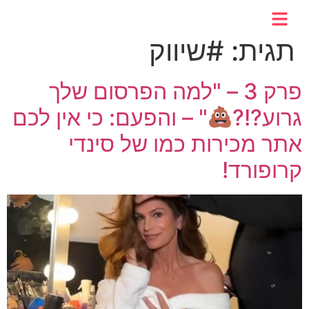
לתוכן
תגית:
#שיווק
פרק 3 – "למה הפרסום שלך
גרוע?!?
" – והפעם: כי אין לכם
אתר מכירות כמו של סינדי
קרופורד!