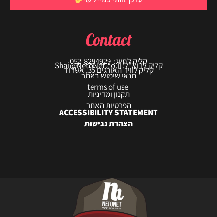
עדכן אותי במייל שי
Contact
קליק לחיוג: 052-8294929
קליק לדוא"ל: Shai@NetoNet.co.il
קליק לוויז: האורגים 35, אשדוד
תנאי שימוש באתר
terms of use
תקנון ומדיניות
הפרטיות האתר
ACCESSIBILITY STATEMENT
הצהרת נגישות