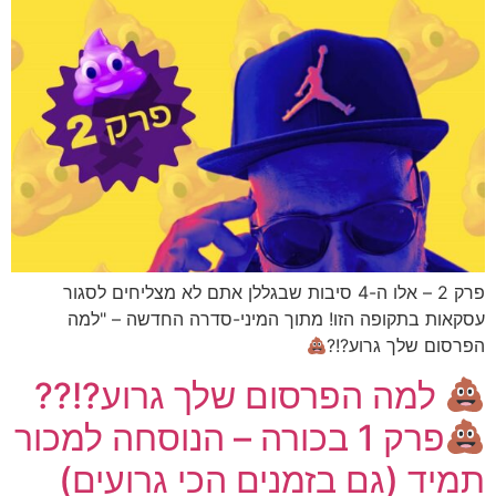
פרק 2 – אלו ה-4 סיבות שבגללן אתם לא מצליחים לסגור
עסקאות בתקופה הזו! מתוך המיני-סדרה החדשה – "למה
הפרסום שלך גרוע?!?
למה הפרסום שלך גרוע?!??
פרק 1 בכורה – הנוסחה למכור
תמיד (גם בזמנים הכי גרועים)