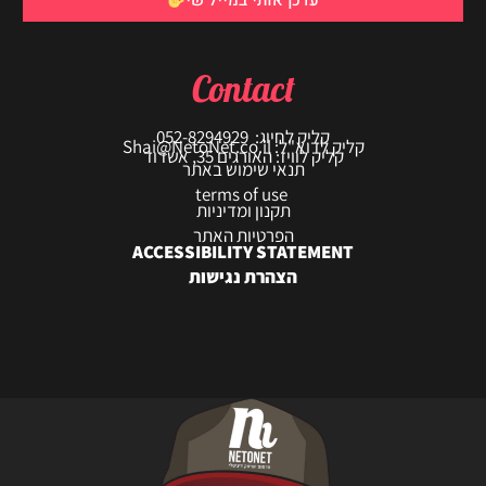
עדכן אותי במייל שי
Contact
קליק לחיוג: 052-8294929
קליק לדוא"ל: Shai@NetoNet.co.il
קליק לוויז: האורגים 35, אשדוד
תנאי שימוש באתר
terms of use
תקנון ומדיניות
הפרטיות האתר
ACCESSIBILITY STATEMENT
הצהרת נגישות