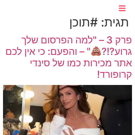
לתוכן
תגית:
#תוכן
פרק 3 – "למה הפרסום שלך
גרוע?!?
" – והפעם: כי אין לכם
אתר מכירות כמו של סינדי
קרופורד!