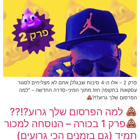
פרק 2 – אלו ה-4 סיבות שבגללן אתם לא מצליחים לסגור
עסקאות בתקופה הזו! מתוך המיני-סדרה החדשה – "למה
הפרסום שלך גרוע?!?
למה הפרסום שלך גרוע?!??
פרק 1 בכורה – הנוסחה למכור
תמיד (גם בזמנים הכי גרועים)