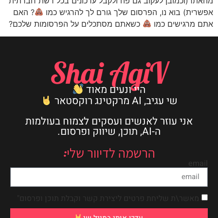
מהאתר(וכמובן לעקוב גם פה ולקבל עדכונים בכל רשת חברתית
אפשרית) בוא נו, הפרסום שלך גורם לך להרגיש כמו
? האם
אתם מרגישים כמו
כשאתם מסתכלים על הפרסומות שלכם?
Shai AgiV
היי ונעים מאוד
שי עגיב, AI מרקטינג רוקסטאר
אני עוזר לאנשים ועסקים לצמוח בעולמות
ה-AI, תוכן, שיווק ופרסום.
הרשמה לדיוור שלי:
email
מאשר\ת שליחת פרטים ליצירת קשר וקבלת תוכן ופרסום"