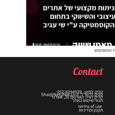
ית המשתמש.
Contact
קליק לחיוג: 052-8294929
קליק לדוא"ל: Shai@NetoNet.co.il
קליק לוויז: האורגים 35, אשדוד
תנאי שימוש באתר
terms of use
תקנון ומדיניות