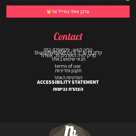
עדכן אותי במייל שי
Contact
קליק לחיוג: 052-8294929
קליק לדוא"ל: Shai@NetoNet.co.il
קליק לוויז: האורגים 35, אשדוד
תנאי שימוש באתר
terms of use
תקנון ומדיניות
הפרטיות האתר
ACCESSIBILITY STATEMENT
הצהרת נגישות