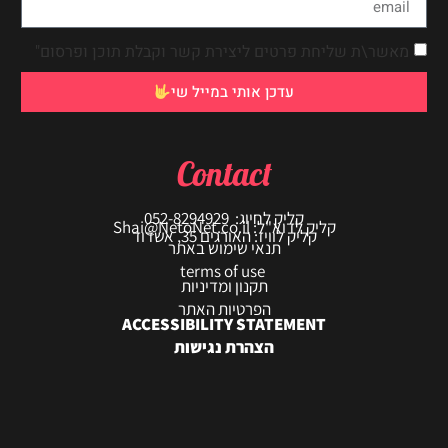
מאשר\ת שליחת פרטים ליצירת קשר וקבלת תוכן ופרסום"
עדכן אותי במייל שי
Contact
קליק לחיוג: 052-8294929
קליק לדוא"ל: Shai@NetoNet.co.il
קליק לוויז: האורגים 35, אשדוד
תנאי שימוש באתר
terms of use
תקנון ומדיניות
הפרטיות האתר
ACCESSIBILITY STATEMENT
הצהרת נגישות