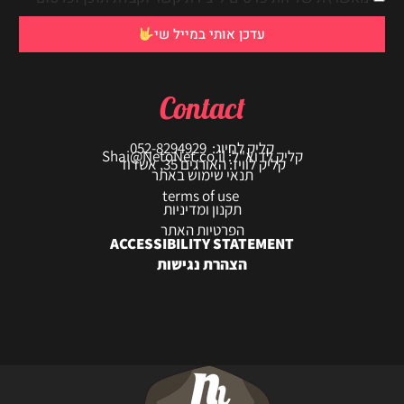
עדכן אותי במייל שי
Contact
קליק לחיוג: 052-8294929
קליק לדוא"ל: Shai@NetoNet.co.il
קליק לוויז: האורגים 35, אשדוד
תנאי שימוש באתר
terms of use
תקנון ומדיניות
הפרטיות האתר
ACCESSIBILITY STATEMENT
הצהרת נגישות