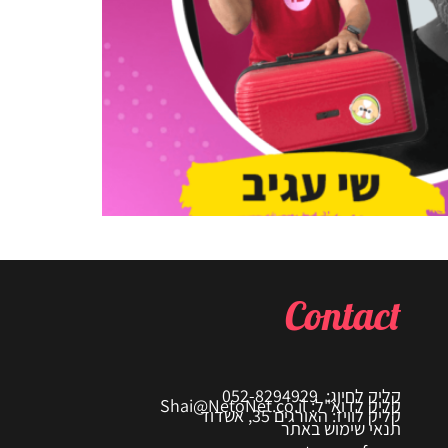
Contact
קליק לחיוג: 052-8294929
קליק לדוא"ל: Shai@NetoNet.co.il
קליק לוויז: האורגים 35, אשדוד
תנאי שימוש באתר