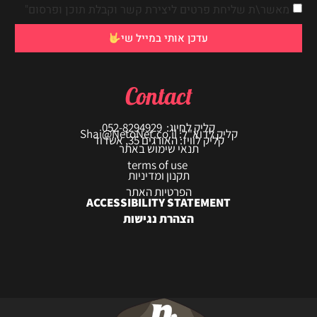
מאשר\ת שליחת פרטים ליצירת קשר וקבלת תוכן ופרסום"
עדכן אותי במייל שי
Contact
קליק לחיוג: 052-8294929
קליק לדוא"ל: Shai@NetoNet.co.il
קליק לוויז: האורגים 35, אשדוד
תנאי שימוש באתר
terms of use
תקנון ומדיניות
הפרטיות האתר
ACCESSIBILITY STATEMENT
הצהרת נגישות