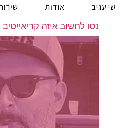
לתוכן
שי עגיב
אודות
שירות
תגית:
פרסוםדיגיטלי
נסו לחשוב איזה קריאייטיב