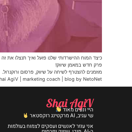
כיצד המוח ההישרדותי שלנו פועל ואיך תנצלו את זה 
פרק חדש במאמן שיווק!
מוזמנים להצטרף לשיחה על שיווק, פרסום ורוקנרול.
hai AgiV | marketing coach | blog by NetoNet
Shai AgiV
היי ונעים מאוד
שי עגיב, AI מרקטינג רוקסטאר
אני עוזר לאנשים ועסקים לצמוח בעולמות
ה-AI, תוכן, שיווק ופרסום.