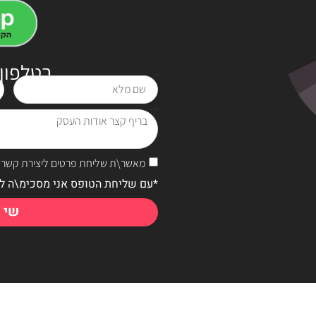
בטלפון
שם מלא
טלפון
בריף קצר אודות העסק
מאשר\ת שליחת פרטים ליצירת קשר ו
*עם שליחת הטופס אני מסכימ\ה ל
שי 