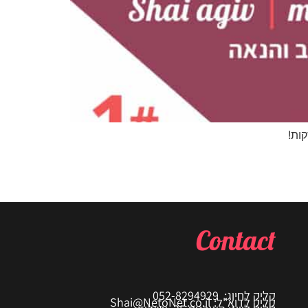
ות!
Contact
קליק לחיוג: 052-8294929
קליק לדוא"ל: Shai@NetoNet.co.il