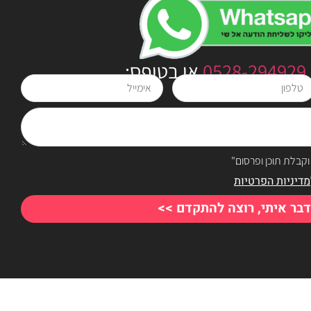
0528-294929
או בטופס:
אימייל
קבלת תוכן ופרסום"
מדיניות הפרטיות
דבר איתי, רוצה להתקדם >>