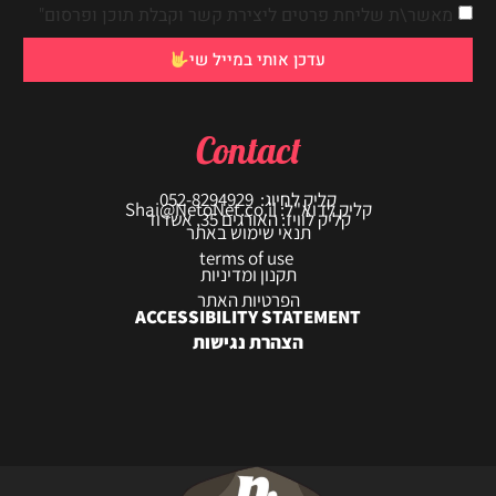
מאשר\ת שליחת פרטים ליצירת קשר וקבלת תוכן ופרסום"
עדכן אותי במייל שי
Contact
קליק לחיוג: 052-8294929
קליק לדוא"ל: Shai@NetoNet.co.il
קליק לוויז: האורגים 35, אשדוד
תנאי שימוש באתר
terms of use
תקנון ומדיניות
הפרטיות האתר
ACCESSIBILITY STATEMENT
הצהרת נגישות