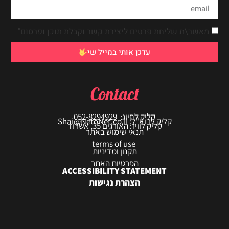
מאשר\ת שליחת פרטים ליצירת קשר וקבלת תוכן ופרסום"
עדכן אותי במייל שי
Contact
קליק לחיוג: 052-8294929
קליק לדוא"ל: Shai@NetoNet.co.il
קליק לוויז: האורגים 35, אשדוד
תנאי שימוש באתר
terms of use
תקנון ומדיניות
הפרטיות האתר
ACCESSIBILITY STATEMENT
הצהרת נגישות