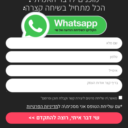
הכל מתחיל בשיחה קצרה:
שם מלא
בטלפון
0528-294929
או בטופס:
טלפון
אימייל
בריף קצר אודות העסק
מאשר\ת שליחת פרטים ליצירת קשר וקבלת תוכן ופרסום"
*עם שליחת הטופס אני מסכימ\ה ל
מדיניות הפרטיות
שי דבר איתי, רוצה להתקדם >>