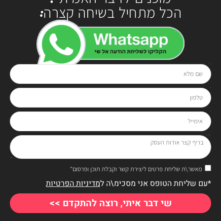
הכל מתחיל בשיחה קצרה:
שם מלא
בטלפון
0528-294929
או בטופס:
טלפון
אימייל
בריף קצר אודות העסק
מאשר\ת שליחת פרטים ליצירת קשר וקבלת תוכן ופרסום"
*עם שליחת הטופס אני מסכימ\ה ל
מדיניות הפרטיות
שי דבר איתי, רוצה להתקדם >>