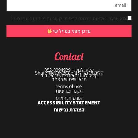
מאשר\ת שליחת פרטים ליצירת קשר וקבלת תוכן ופרסום"
עדכן אותי במייל שי
Contact
קליק לחיוג: 052-8294929
קליק לדוא"ל: Shai@NetoNet.co.il
קליק לוויז: האורגים 35, אשדוד
תנאי שימוש באתר
terms of use
תקנון ומדיניות
הפרטיות האתר
ACCESSIBILITY STATEMENT
הצהרת נגישות