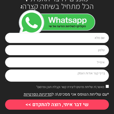
הכל מתחיל בשיחה קצרה:
שם מלא
בטלפון
0528-294929
או בטופס:
טלפון
אימייל
בריף קצר אודות העסק
מאשר\ת שליחת פרטים ליצירת קשר וקבלת תוכן ופרסום"
*עם שליחת הטופס אני מסכימ\ה ל
מדיניות הפרטיות
שי דבר איתי, רוצה להתקדם >>