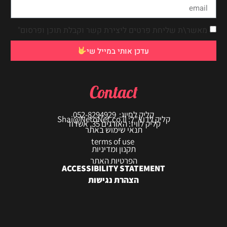
מאשר\ת שליחת פרטים ליצירת קשר וקבלת תוכן ופרסום"
עדכן אותי במייל שי
Contact
קליק לחיוג: 052-8294929
קליק לדוא"ל: Shai@NetoNet.co.il
קליק לוויז: האורגים 35, אשדוד
תנאי שימוש באתר
terms of use
תקנון ומדיניות
הפרטיות האתר
ACCESSIBILITY STATEMENT
הצהרת נגישות