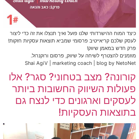
כיצד המוח ההישרדותי שלנו פועל ואיך תנצלו את זה כדי ליצור
לעסק שלכם קריאייטיב פרסומי שמביא תוצאות עסקיות חזקות!
פרק חדש במאמן שיווק!
מוזמנים להצטרף לשיחה על שיווק, פרסום ורוקנרול.
Shai AgiV | marketing coach | blog by NetoNet
קורונה? מצב בטחוני? סגר? אלו
פעולות השיווק החשובות ביותר
לעסקים וארגונים כדי לנצח גם
בתוצאות העסקיות!