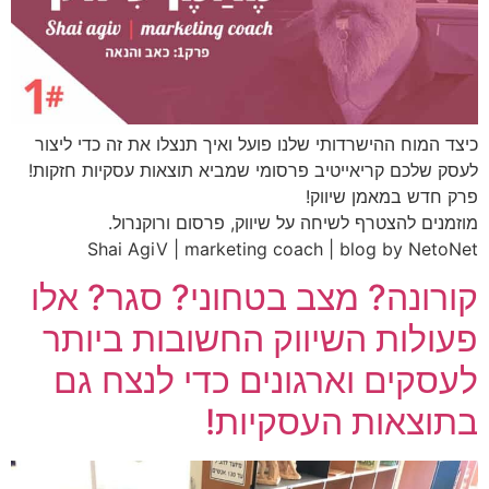
כיצד המוח ההישרדותי שלנו פועל ואיך תנצלו את זה כדי ליצור
לעסק שלכם קריאייטיב פרסומי שמביא תוצאות עסקיות חזקות!
פרק חדש במאמן שיווק!
מוזמנים להצטרף לשיחה על שיווק, פרסום ורוקנרול.
Shai AgiV | marketing coach | blog by NetoNet
קורונה? מצב בטחוני? סגר? אלו
פעולות השיווק החשובות ביותר
לעסקים וארגונים כדי לנצח גם
בתוצאות העסקיות!