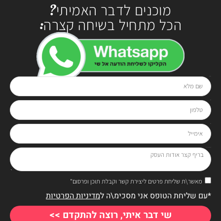
מוכנים לדבר האמיתי?
הכל מתחיל בשיחה קצרה:
שם מלא
בטלפון
0528-294929
או בטופס:
טלפון
אימייל
בריף קצר אודות העסק
מאשר\ת שליחת פרטים ליצירת קשר וקבלת תוכן ופרסום"
*עם שליחת הטופס אני מסכימ\ה ל
מדיניות הפרטיות
שי דבר איתי, רוצה להתקדם >>