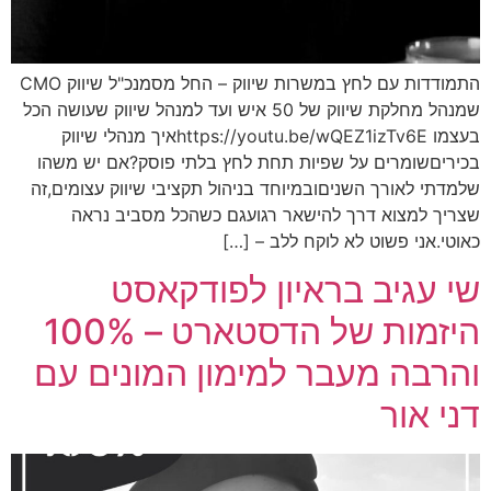
התמודדות עם לחץ במשרות שיווק – החל מסמנכ"ל שיווק CMO
שמנהל מחלקת שיווק של 50 איש ועד למנהל שיווק שעושה הכל
בעצמו https://youtu.be/wQEZ1izTv6Eאיך מנהלי שיווק
בכיריםשומרים על שפיות תחת לחץ בלתי פוסק?אם יש משהו
שלמדתי לאורך השניםובמיוחד בניהול תקציבי שיווק עצומים,זה
שצריך למצוא דרך להישאר רגועגם כשהכל מסביב נראה
כאוטי.אני פשוט לא לוקח ללב – […]
שי עגיב בראיון לפודקאסט
היזמות של הדסטארט – 100%
והרבה מעבר למימון המונים עם
דני אור