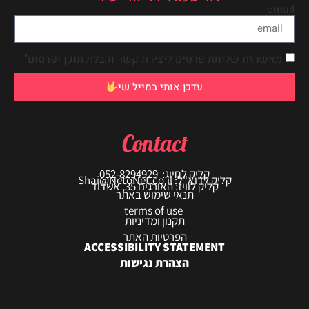
email
מאשר\ת שליחת פרטים ליצירת קשר וקבלת תוכן ופרסום"
עדכן אותי במייל שי
Contact
קליק לחיוג: 052-8294929
קליק לדוא"ל: Shai@NetoNet.co.il
קליק לוויז: האורגים 35, אשדוד
תנאי שימוש באתר
terms of use
תקנון ומדיניות
הפרטיות האתר
ACCESSIBILITY STATEMENT
הצהרת נגישות