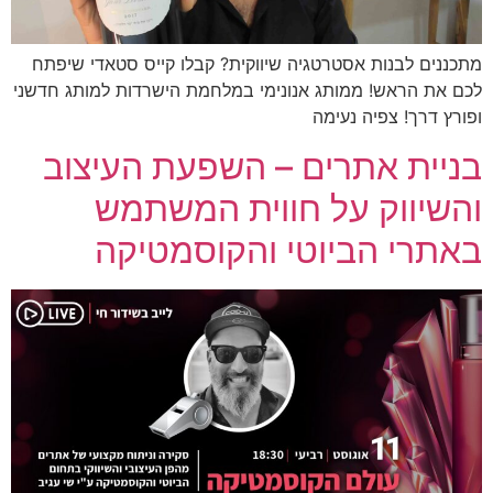
מתכננים לבנות אסטרטגיה שיווקית? קבלו קייס סטאדי שיפתח
לכם את הראש! ממותג אנונימי במלחמת הישרדות למותג חדשני
ופורץ דרך! צפיה נעימה
בניית אתרים – השפעת העיצוב
והשיווק על חווית המשתמש
באתרי הביוטי והקוסמטיקה